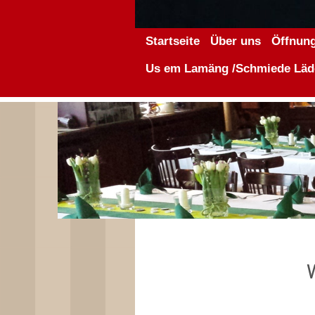
Startseite
Über uns
Öffnung
Us em Lamäng /Schmiede Läd