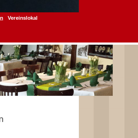
en
Vereinslokal
n